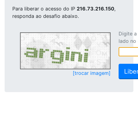
Para liberar o acesso
do IP
216.73.216.150
,
responda ao desafio abaixo.
Digite 
lado no
[trocar imagem]