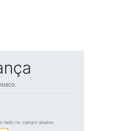
ança
nosco.
ao lado no campo abaixo