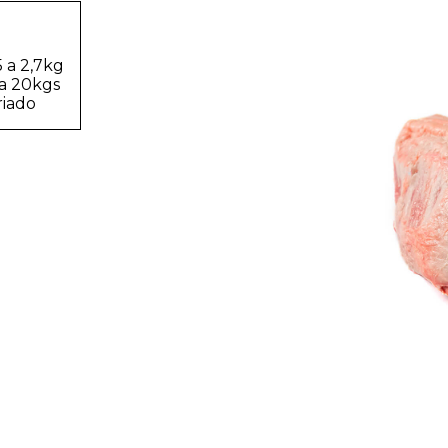
5 a 2,7kg
 a 20kgs
iado