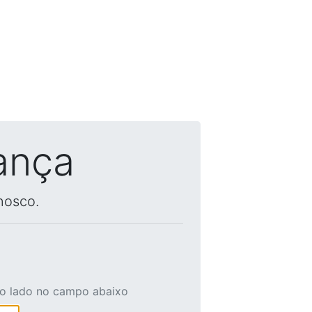
ança
nosco.
ao lado no campo abaixo