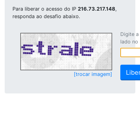
Para liberar o acesso
do IP
216.73.217.148
,
responda ao desafio abaixo.
Digite 
lado no
[trocar imagem]