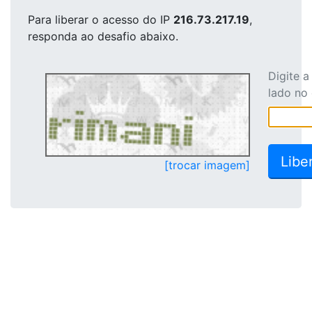
Para liberar o acesso
do IP
216.73.217.19
,
responda ao desafio abaixo.
Digite 
lado no
[trocar imagem]