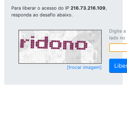
Para liberar o acesso
do IP
216.73.216.109
,
responda ao desafio abaixo.
Digite 
lado no
[trocar imagem]