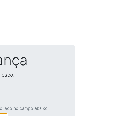
ança
nosco.
ao lado no campo abaixo